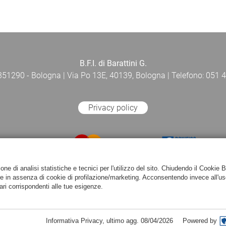
B.F.I. di Barattini G.
 351290 - Bologna | Via Po 13E, 40139, Bologna | Telefono: 051 4
Privacy policy
e di analisi statistiche e tecnici per l'utilizzo del sito. Chiudendo il Cookie 
re in assenza di cookie di profilazione/marketing. Acconsentendo invece all'us
ari corrispondenti alle tue esigenze.
Informativa Privacy
,
ultimo agg.
08/04/2026
Powered by
Powered by
Passepartout