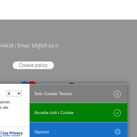
44638 | Email: bfi@bfi.bo.it
Cookie policy
Solo Cookie Tecnici
Banner,
o dei
Accetta tutti i Cookie
Salva
Opzioni