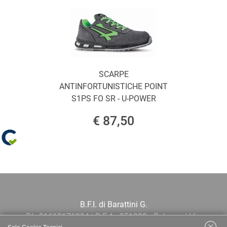
SCARPE
ANTINFORTUNISTICHE POINT
S1PS FO SR - U-POWER
€ 87,50
B.F.I. di Barattini G.
P.I.: 01613171204 | R.E.A.: 351290 - Bologna | Via