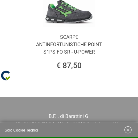
SCARPE
ANTINFORTUNISTICHE POINT
S1PS FO SR - U-POWER
€ 87,50
B.F.I. di Barattini G.
P.I.: 01613171204 | R.E.A.: 351290 - Bologna | Via
Solo Cookie Tecnici
Po 13E, 40139, Bologna | Telefono: 051