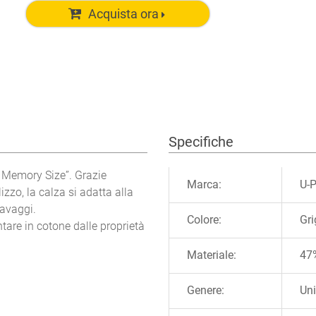
Acquista ora
Specifiche
Ulteriori informazioni
“ Memory Size”. Grazie
Marca:
U-
izzo, la calza si adatta alla
avaggi.
Colore:
Gri
ntare in cotone dalle proprietà
Materiale:
47%
Genere:
Un