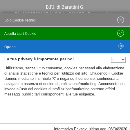
B.F.I. di Barattini G.
P.I.: 01613171204 | R.E.A.: 351290 - Bologna | Via
Solo Cookie Tecnici
Po 13E, 40139, Bologna | Telefono: 051
444638 | Email: bfi@bfi.bo.it
Accetta tutti i Cookie
Salva
Termini e Condizioni
Opzioni
La tua privacy è importante per noi.
Privacy policy
Nascondi Opzioni
Utilizziamo, senza il tuo consenso, cookies necessari alla elaborazione
Cookie policy
di analisi statistiche e tecnici per l'utilizzo del sito. Chiudendo il Cookie
Banner, mediante il simbolo 'X' o negando il consenso, continuerai a
navigare in assenza di cookie di profilazione/marketing. Acconsentendo
invece all'uso dei cookies di profilazione/marketing potremo offrirti
messaggi pubblicitari corrispondenti alle tue esigenze.
Informativa Privacy
,
ultimo agg.
08/04/2026
Cookie Necessari, Tecnici di Sessione