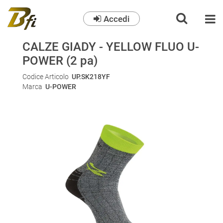
Accedi
O
CALZE GIADY - YELLOW FLUO U-
POWER (2 pa)
Codice Articolo
UP.SK218YF
Marca
U-POWER