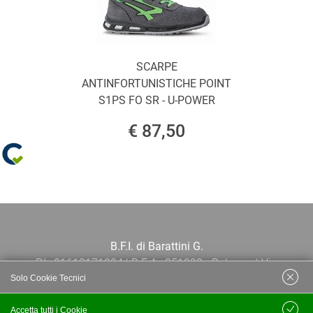
SCARPE
ANTINFORTUNISTICHE POINT
S1PS FO SR - U-POWER
€ 87,50
B.F.I. di Barattini G.
P.I.: 01613171204 | R.E.A.: 351290 - Bologna | Via
Solo Cookie Tecnici
Po 13E, 40139, Bologna | Telefono: 051
444638 | Email: bfi@bfi.bo.it
Accetta tutti i Cookie
Salva