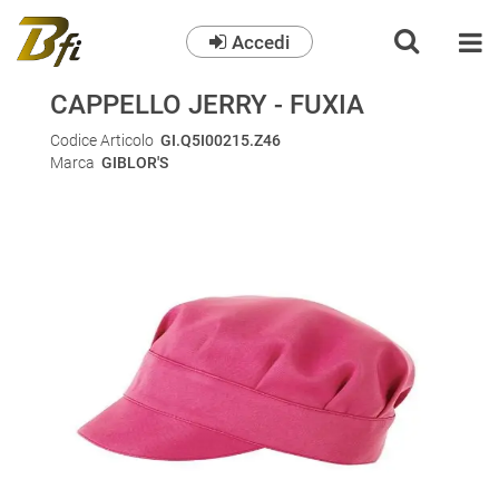
Accedi
O
CAPPELLO JERRY - FUXIA
Codice Articolo
GI.Q5I00215.Z46
Marca
GIBLOR'S