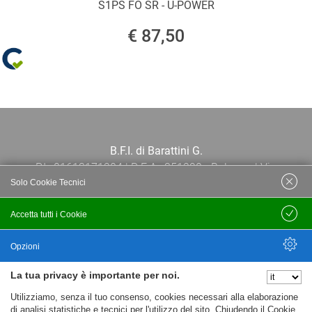
S1PS FO SR - U-POWER
€ 87,50
B.F.I. di Barattini G.
P.I.: 01613171204 | R.E.A.: 351290 - Bologna | Via
Solo Cookie Tecnici
Po 13E, 40139, Bologna | Telefono: 051
444638 | Email: bfi@bfi.bo.it
Accetta tutti i Cookie
Salva
Termini e Condizioni
Opzioni
La tua privacy è importante per noi.
Privacy policy
Nascondi Opzioni
Utilizziamo, senza il tuo consenso, cookies necessari alla elaborazione
Cookie policy
di analisi statistiche e tecnici per l'utilizzo del sito. Chiudendo il Cookie