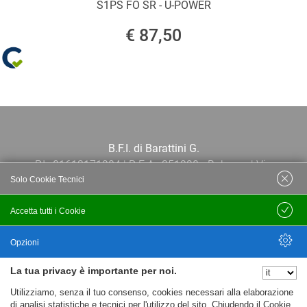
S1PS FO SR - U-POWER
€ 87,50
B.F.I. di Barattini G.
P.I.: 01613171204 | R.E.A.: 351290 - Bologna | Via
Solo Cookie Tecnici
Po 13E, 40139, Bologna | Telefono: 051
444638 | Email: bfi@bfi.bo.it
Accetta tutti i Cookie
Salva
Termini e Condizioni
Opzioni
La tua privacy è importante per noi.
Privacy policy
Nascondi Opzioni
Utilizziamo, senza il tuo consenso, cookies necessari alla elaborazione
Cookie policy
di analisi statistiche e tecnici per l'utilizzo del sito. Chiudendo il Cookie