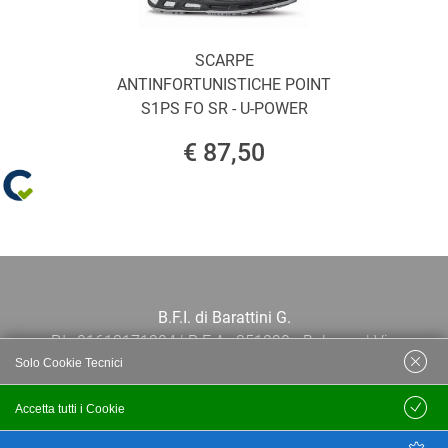
SCARPE
ANTINFORTUNISTICHE POINT
S1PS FO SR - U-POWER
€ 87,50
B.F.I. di Barattini G.
P.I.: 01613171204 | R.E.A.: 351290 - Bologna | Via
Solo Cookie Tecnici
Po 13E, 40139, Bologna | Telefono: 051
444638 | Email: bfi@bfi.bo.it
Accetta tutti i Cookie
Salva