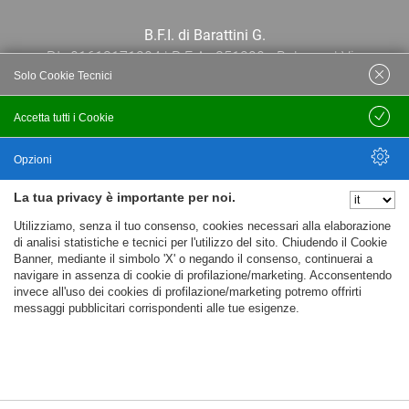
B.F.I. di Barattini G.
P.I.: 01613171204 | R.E.A.: 351290 - Bologna | Via
Solo Cookie Tecnici
Po 13E, 40139, Bologna | Telefono: 051
444638 | Email: bfi@bfi.bo.it
Accetta tutti i Cookie
Salva
Termini e Condizioni
Opzioni
La tua privacy è importante per noi.
Privacy policy
Nascondi Opzioni
Utilizziamo, senza il tuo consenso, cookies necessari alla elaborazione
Cookie policy
di analisi statistiche e tecnici per l'utilizzo del sito. Chiudendo il Cookie
Banner, mediante il simbolo 'X' o negando il consenso, continuerai a
navigare in assenza di cookie di profilazione/marketing. Acconsentendo
invece all'uso dei cookies di profilazione/marketing potremo offrirti
messaggi pubblicitari corrispondenti alle tue esigenze.