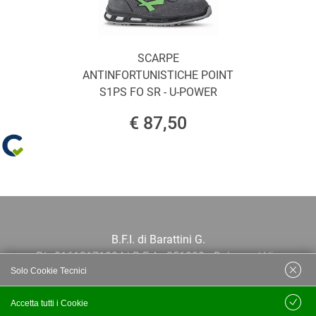
SCARPE
ANTINFORTUNISTICHE POINT
S1PS FO SR - U-POWER
€ 87,50
B.F.I. di Barattini G.
P.I.: 01613171204 | R.E.A.: 351290 - Bologna | Via
Solo Cookie Tecnici
Po 13E, 40139, Bologna | Telefono: 051
444638 | Email: bfi@bfi.bo.it
Accetta tutti i Cookie
Salva