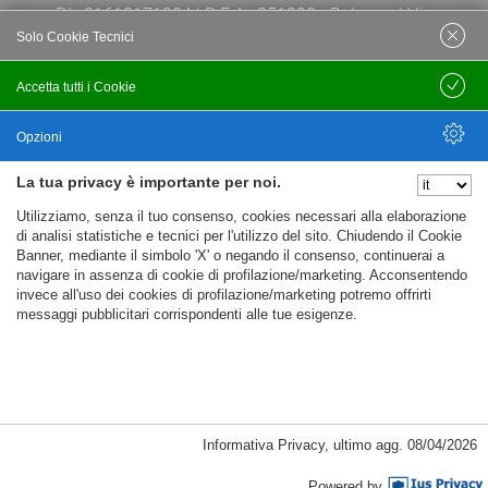
P.I.: 01613171204 | R.E.A.: 351290 - Bologna | Via
Solo Cookie Tecnici
Po 13E, 40139, Bologna | Telefono: 051
444638 | Email: bfi@bfi.bo.it
Accetta tutti i Cookie
Salva
Termini e Condizioni
Opzioni
La tua privacy è importante per noi.
Privacy policy
Nascondi Opzioni
Utilizziamo, senza il tuo consenso, cookies necessari alla elaborazione
Cookie policy
di analisi statistiche e tecnici per l'utilizzo del sito. Chiudendo il Cookie
Banner, mediante il simbolo 'X' o negando il consenso, continuerai a
navigare in assenza di cookie di profilazione/marketing. Acconsentendo
invece all'uso dei cookies di profilazione/marketing potremo offrirti
messaggi pubblicitari corrispondenti alle tue esigenze.
Informativa Privacy
,
ultimo agg.
08/04/2026
Cookie Necessari, Tecnici di Sessione
Powered by
Passepartout
Powered by