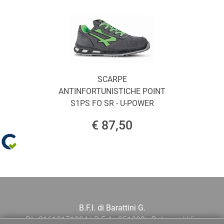
SCARPE
ANTINFORTUNISTICHE POINT
S1PS FO SR - U-POWER
€ 87,50
B.F.I. di Barattini G.
P.I.: 01613171204 | R.E.A.: 351290 - Bologna | Via