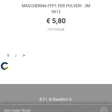
MASCHERINA FFP1 PER POLVERI - 3M
9913
€ 5,80
IVA inclusa
>
1
2
B.F.I. di Barattini G.
P.I.: 01613171204 | R.E.A.: 351290 - Bologna | Via
Solo Cookie Tecnici
Po 13E, 40139, Bologna | Telefono: 051