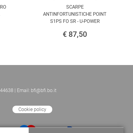
ORO
SCARPE
L
ANTINFORTUNISTICHE POINT
S1PS FO SR - U-POWER
€ 87,50
44638 | Email: bfi@bfi.bo.it
Cookie policy