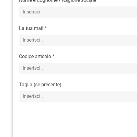
Nome e Cognome / Ragione sociale
*
La tua mail
*
Codice articolo
*
Taglia (se presente)