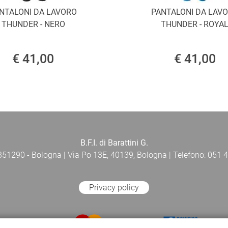
NTALONI DA LAVORO
PANTALONI DA LAV
THUNDER - NERO
THUNDER - ROYA
€ 41,00
€ 41,00
B.F.I. di Barattini G.
 351290 - Bologna | Via Po 13E, 40139, Bologna | Telefono: 051 4
Privacy policy