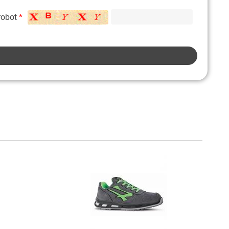
 robot
*