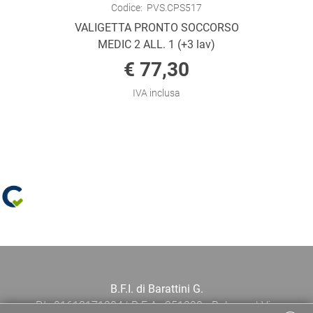
Codice:
PVS.CPS517
VALIGETTA PRONTO SOCCORSO
MEDIC 2 ALL. 1 (+3 lav)
€ 77,30
IVA inclusa
B.F.I. di Barattini G.
P.I.: 01613171204 | R.E.A.: 351290 - Bologna | Via