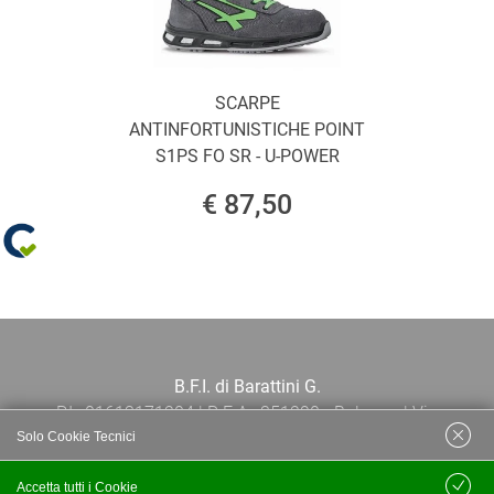
SCARPE
ANTINFORTUNISTICHE POINT
S1PS FO SR - U-POWER
€ 87,50
B.F.I. di Barattini G.
P.I.: 01613171204 | R.E.A.: 351290 - Bologna | Via
Solo Cookie Tecnici
Po 13E, 40139, Bologna | Telefono: 051
444638 | Email: bfi@bfi.bo.it
Accetta tutti i Cookie
Salva