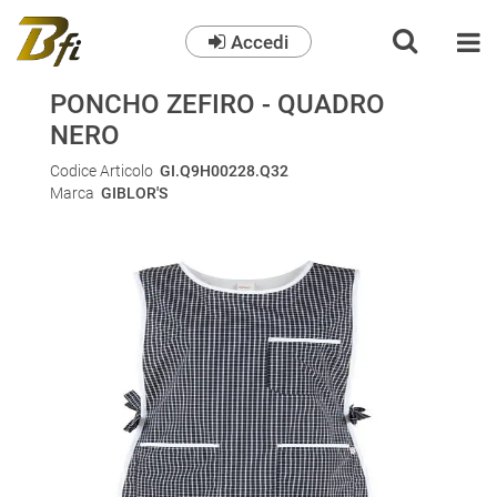
Accedi
O
PONCHO ZEFIRO - QUADRO
NERO
Codice Articolo
GI.Q9H00228.Q32
Marca
GIBLOR'S