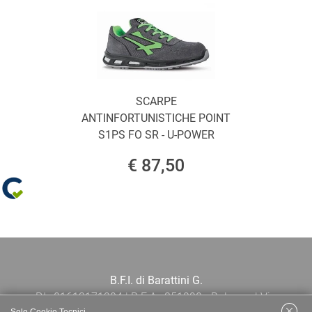
SCARPE
ANTINFORTUNISTICHE POINT
S1PS FO SR - U-POWER
€ 87,50
B.F.I. di Barattini G.
P.I.: 01613171204 | R.E.A.: 351290 - Bologna | Via