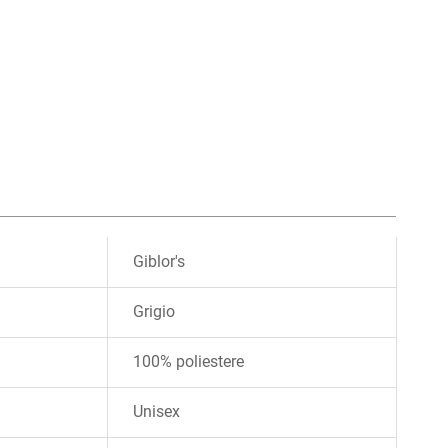
Giblor's
Grigio
100% poliestere
Unisex