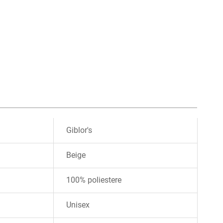
Giblor's
Beige
100% poliestere
Unisex