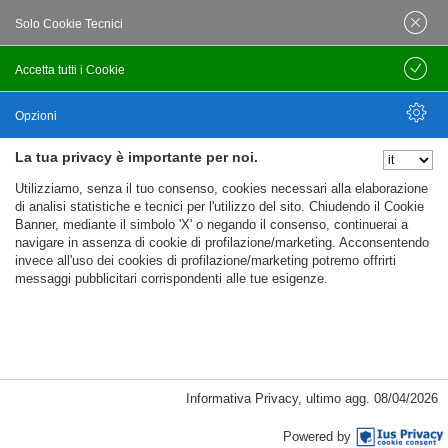
P.I.: 01613171204 | R.E.A.: 351290 - Bologna | Via
Solo Cookie Tecnici
Po 13E, 40139, Bologna | Telefono: 051
444638 | Email: bfi@bfi.bo.it
Accetta tutti i Cookie
Salva
Termini e Condizioni
Opzioni
La tua privacy è importante per noi.
Privacy policy
Nascondi Opzioni
Utilizziamo, senza il tuo consenso, cookies necessari alla elaborazione
Cookie policy
di analisi statistiche e tecnici per l'utilizzo del sito. Chiudendo il Cookie
Banner, mediante il simbolo 'X' o negando il consenso, continuerai a
navigare in assenza di cookie di profilazione/marketing. Acconsentendo
invece all'uso dei cookies di profilazione/marketing potremo offrirti
messaggi pubblicitari corrispondenti alle tue esigenze.
Informativa Privacy
,
ultimo agg.
08/04/2026
Cookie Necessari, Tecnici di Sessione
Powered by
Passepartout
Powered by
Cookie analitici di prima parte