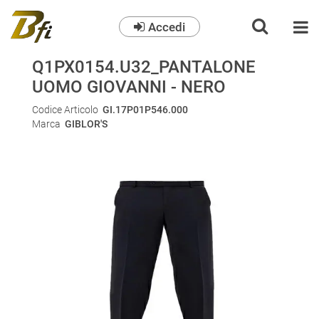
Accedi
O
Q1PX0154.U32_PANTALONE
UOMO GIOVANNI - NERO
Codice Articolo
GI.17P01P546.000
Marca
GIBLOR'S