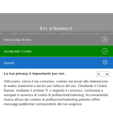
B.F.I. di Barattini G.
P.I.: 01613171204 | R.E.A.: 351290 - Bologna | Via
Solo Cookie Tecnici
Po 13E, 40139, Bologna | Telefono: 051
444638 | Email: bfi@bfi.bo.it
Accetta tutti i Cookie
Salva
Termini e Condizioni
Opzioni
La tua privacy è importante per noi.
Privacy policy
Nascondi Opzioni
Utilizziamo, senza il tuo consenso, cookies necessari alla elaborazione
Cookie policy
di analisi statistiche e tecnici per l'utilizzo del sito. Chiudendo il Cookie
Banner, mediante il simbolo 'X' o negando il consenso, continuerai a
navigare in assenza di cookie di profilazione/marketing. Acconsentendo
invece all'uso dei cookies di profilazione/marketing potremo offrirti
messaggi pubblicitari corrispondenti alle tue esigenze.