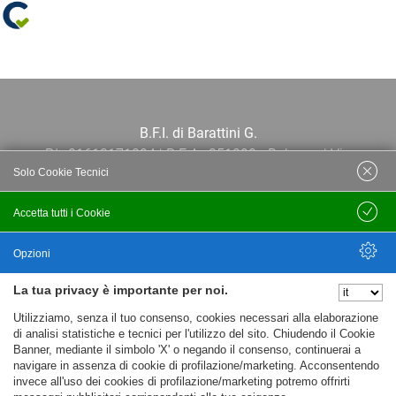
B.F.I. di Barattini G.
P.I.: 01613171204 | R.E.A.: 351290 - Bologna | Via
Solo Cookie Tecnici
Po 13E, 40139, Bologna | Telefono: 051
444638 | Email: bfi@bfi.bo.it
Accetta tutti i Cookie
Salva
Termini e Condizioni
Opzioni
La tua privacy è importante per noi.
Privacy policy
Nascondi Opzioni
Utilizziamo, senza il tuo consenso, cookies necessari alla elaborazione
Cookie policy
di analisi statistiche e tecnici per l'utilizzo del sito. Chiudendo il Cookie
Banner, mediante il simbolo 'X' o negando il consenso, continuerai a
navigare in assenza di cookie di profilazione/marketing. Acconsentendo
invece all'uso dei cookies di profilazione/marketing potremo offrirti