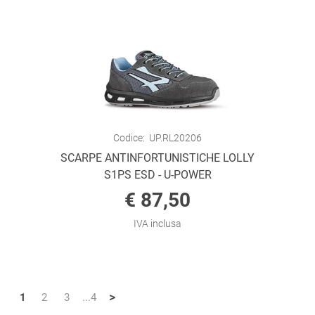
Codice:
UP.RL20206
SCARPE ANTINFORTUNISTICHE LOLLY
S1PS ESD - U-POWER
€ 87,50
IVA inclusa
>
1
2
3
...4