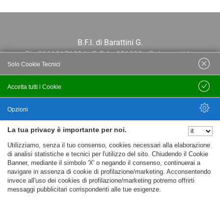
B.F.I. di Barattini G.
P.I.: 01613171204 | R.E.A.: 351290 - Bologna | Via
Solo Cookie Tecnici
Po 13E, 40139, Bologna | Telefono: 051
444638 | Email: bfi@bfi.bo.it
Accetta tutti i Cookie
Salva
Termini e Condizioni
Opzioni
La tua privacy è importante per noi.
Privacy policy
Nascondi Opzioni
Utilizziamo, senza il tuo consenso, cookies necessari alla elaborazione
Cookie policy
di analisi statistiche e tecnici per l'utilizzo del sito. Chiudendo il Cookie
Banner, mediante il simbolo 'X' o negando il consenso, continuerai a
navigare in assenza di cookie di profilazione/marketing. Acconsentendo
invece all'uso dei cookies di profilazione/marketing potremo offrirti
messaggi pubblicitari corrispondenti alle tue esigenze.