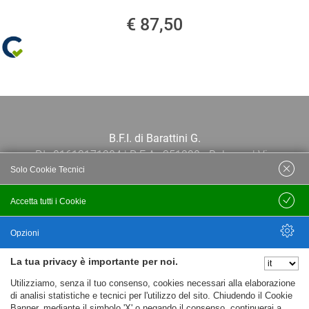
€ 87,50
B.F.I. di Barattini G.
P.I.: 01613171204 | R.E.A.: 351290 - Bologna | Via
Solo Cookie Tecnici
Po 13E, 40139, Bologna | Telefono: 051
444638 | Email: bfi@bfi.bo.it
Accetta tutti i Cookie
Salva
Termini e Condizioni
Opzioni
La tua privacy è importante per noi.
Privacy policy
Nascondi Opzioni
Utilizziamo, senza il tuo consenso, cookies necessari alla elaborazione
Cookie policy
di analisi statistiche e tecnici per l'utilizzo del sito. Chiudendo il Cookie
Banner, mediante il simbolo 'X' o negando il consenso, continuerai a