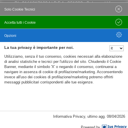
P.I.: 01613171204 | R.E.A.: 351290 - Bologna | Via
Solo Cookie Tecnici
Po 13E, 40139, Bologna | Telefono: 051
444638 | Email: bfi@bfi.bo.it
Accetta tutti i Cookie
Salva
Termini e Condizioni
Opzioni
La tua privacy è importante per noi.
Privacy policy
Nascondi Opzioni
Utilizziamo, senza il tuo consenso, cookies necessari alla elaborazione
Cookie policy
di analisi statistiche e tecnici per l'utilizzo del sito. Chiudendo il Cookie
Banner, mediante il simbolo 'X' o negando il consenso, continuerai a
navigare in assenza di cookie di profilazione/marketing. Acconsentendo
invece all'uso dei cookies di profilazione/marketing potremo offrirti
messaggi pubblicitari corrispondenti alle tue esigenze.
Informativa Privacy
,
ultimo agg.
08/04/2026
Cookie Necessari, Tecnici di Sessione
Powered by
Passepartout
Powered by