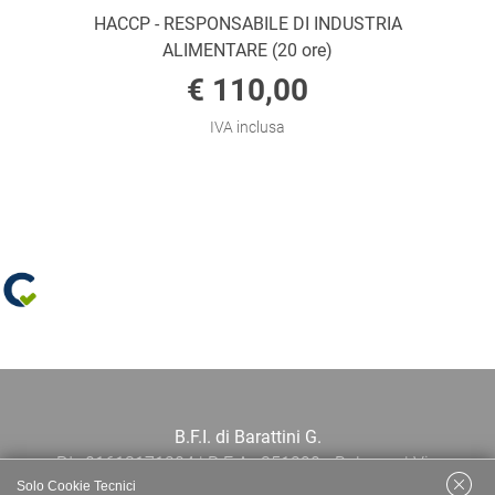
HACCP - RESPONSABILE DI INDUSTRIA
ALIMENTARE (20 ore)
€ 110,00
IVA inclusa
B.F.I. di Barattini G.
P.I.: 01613171204 | R.E.A.: 351290 - Bologna | Via
Solo Cookie Tecnici
Po 13E, 40139, Bologna | Telefono: 051