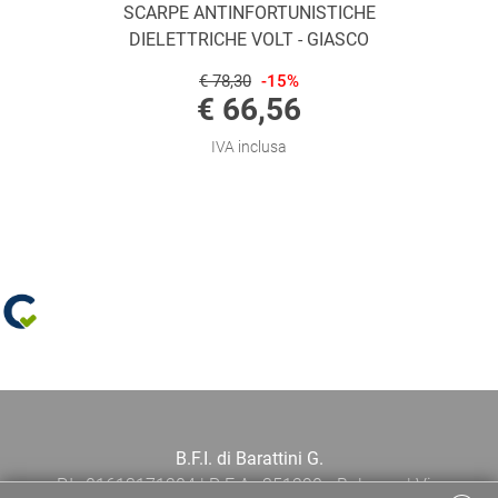
SCARPE ANTINFORTUNISTICHE
DIELETTRICHE VOLT - GIASCO
€ 78,30
-15%
€ 66,56
IVA inclusa
B.F.I. di Barattini G.
P.I.: 01613171204 | R.E.A.: 351290 - Bologna | Via