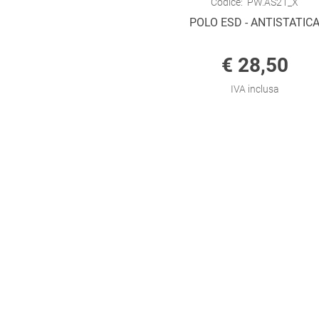
Codice:
PW.AS21_X
POLO ESD - ANTISTATIC
€ 28,50
IVA inclusa