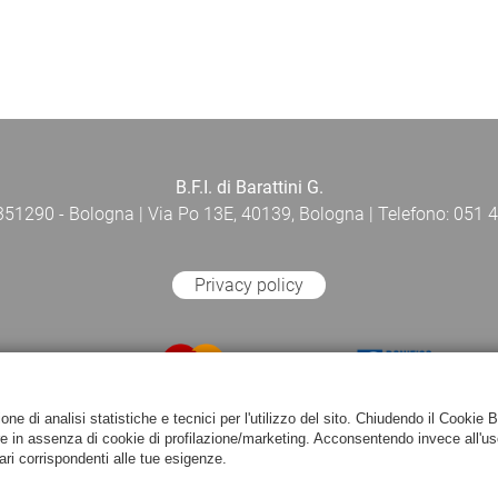
B.F.I. di Barattini G.
 351290 - Bologna | Via Po 13E, 40139, Bologna | Telefono: 051 4
Privacy policy
e di analisi statistiche e tecnici per l'utilizzo del sito. Chiudendo il Cookie 
re in assenza di cookie di profilazione/marketing. Acconsentendo invece all'us
ari corrispondenti alle tue esigenze.