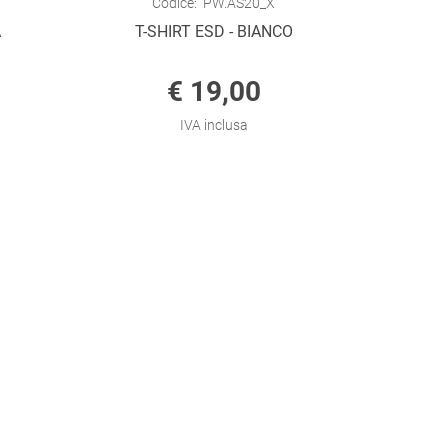
Codice:
PW.AS20_X
A
T-SHIRT ESD - BIANCO
€ 19,00
IVA inclusa