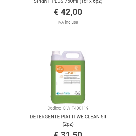
SPRINT PLUS 750ml (1cf x 6pz)
€ 42,00
IVA inclusa
Codice:
C.WIT400119
DETERGENTE PIATTI WE CLEAN 5lt
(2pz)
€ 31,50