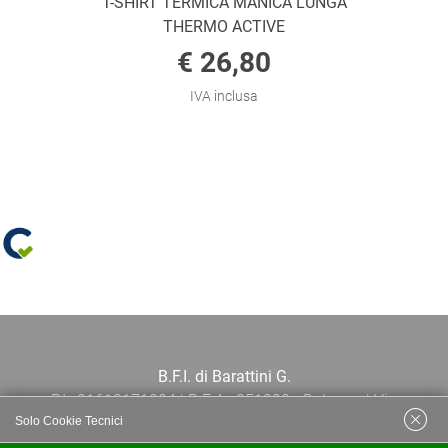
T-SHIRT TERMICA MANICA LUNGA
THERMO ACTIVE
€ 26,80
IVA inclusa
B.F.I. di Barattini G.
P.I.: 01613171204 | R.E.A.: 351290 - Bologna | Via
Solo Cookie Tecnici
Po 13E, 40139, Bologna | Telefono: 051