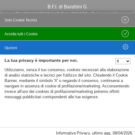
B.F.I. di Barattini G.
P.I.: 01613171204 | R.E.A.: 351290 - Bologna | Via
Solo Cookie Tecnici
Po 13E, 40139, Bologna | Telefono: 051
444638 | Email: bfi@bfi.bo.it
Accetta tutti i Cookie
Salva
Termini e Condizioni
Opzioni
La tua privacy è importante per noi.
Privacy policy
Nascondi Opzioni
Utilizziamo, senza il tuo consenso, cookies necessari alla elaborazione
Cookie policy
di analisi statistiche e tecnici per l'utilizzo del sito. Chiudendo il Cookie
Banner, mediante il simbolo 'X' o negando il consenso, continuerai a
navigare in assenza di cookie di profilazione/marketing. Acconsentendo
invece all'uso dei cookies di profilazione/marketing potremo offrirti
messaggi pubblicitari corrispondenti alle tue esigenze.
Informativa Privacy
,
ultimo agg.
08/04/2026
Cookie Necessari, Tecnici di Sessione