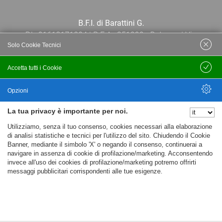
B.F.I. di Barattini G.
P.I.: 01613171204 | R.E.A.: 351290 - Bologna | Via
Solo Cookie Tecnici
Po 13E, 40139, Bologna | Telefono: 051
444638 | Email: bfi@bfi.bo.it
Accetta tutti i Cookie
Salva
Termini e Condizioni
Opzioni
La tua privacy è importante per noi.
Privacy policy
Nascondi Opzioni
Utilizziamo, senza il tuo consenso, cookies necessari alla elaborazione
Cookie policy
di analisi statistiche e tecnici per l'utilizzo del sito. Chiudendo il Cookie
Banner, mediante il simbolo 'X' o negando il consenso, continuerai a
navigare in assenza di cookie di profilazione/marketing. Acconsentendo
invece all'uso dei cookies di profilazione/marketing potremo offrirti
messaggi pubblicitari corrispondenti alle tue esigenze.