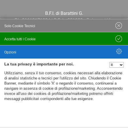
B.F.I. di Barattini G.
P.I.: 01613171204 | R.E.A.: 351290 - Bologna | Via
Solo Cookie Tecnici
Po 13E, 40139, Bologna | Telefono: 051
444638 | Email: bfi@bfi.bo.it
Accetta tutti i Cookie
Salva
Termini e Condizioni
Opzioni
La tua privacy è importante per noi.
Privacy policy
Nascondi Opzioni
Utilizziamo, senza il tuo consenso, cookies necessari alla elaborazione
Cookie policy
di analisi statistiche e tecnici per l'utilizzo del sito. Chiudendo il Cookie
Banner, mediante il simbolo 'X' o negando il consenso, continuerai a
navigare in assenza di cookie di profilazione/marketing. Acconsentendo
invece all'uso dei cookies di profilazione/marketing potremo offrirti
messaggi pubblicitari corrispondenti alle tue esigenze.