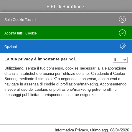
B.F.I. di Barattini G.
P.I.: 01613171204 | R.E.A.: 351290 - Bologna | Via
Solo Cookie Tecnici
Po 13E, 40139, Bologna | Telefono: 051
444638 | Email: bfi@bfi.bo.it
Accetta tutti i Cookie
Salva
Termini e Condizioni
Opzioni
La tua privacy è importante per noi.
Privacy policy
Nascondi Opzioni
Utilizziamo, senza il tuo consenso, cookies necessari alla elaborazione
Cookie policy
di analisi statistiche e tecnici per l'utilizzo del sito. Chiudendo il Cookie
Banner, mediante il simbolo 'X' o negando il consenso, continuerai a
navigare in assenza di cookie di profilazione/marketing. Acconsentendo
invece all'uso dei cookies di profilazione/marketing potremo offrirti
messaggi pubblicitari corrispondenti alle tue esigenze.
Informativa Privacy
,
ultimo agg.
08/04/2026
Cookie Necessari, Tecnici di Sessione